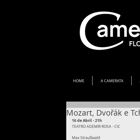
HOME
A CAMERATA
Mozart, Dvořák e Tc
16 de Abril - 21h
TEATRO ADEMIR ROSA - CIC 
Max Straußwald 