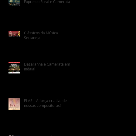
Expresso Rural e Camerata
Clássicos da Música
Sertaneja
Dazaranha e Camerata em
Indaial
ELAS – A força criativa de
nossas compositoras!