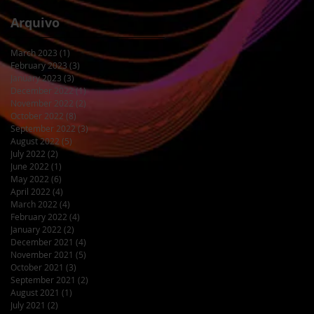
Arquivo
March 2023
(1)
1 post
February 2023
(3)
3 posts
January 2023
(3)
3 posts
December 2022
(1)
1 post
November 2022
(2)
2 posts
October 2022
(8)
8 posts
September 2022
(3)
3 posts
August 2022
(5)
5 posts
July 2022
(2)
2 posts
June 2022
(1)
1 post
May 2022
(6)
6 posts
April 2022
(4)
4 posts
March 2022
(4)
4 posts
February 2022
(4)
4 posts
January 2022
(2)
2 posts
December 2021
(4)
4 posts
November 2021
(5)
5 posts
October 2021
(3)
3 posts
September 2021
(2)
2 posts
August 2021
(1)
1 post
July 2021
(2)
2 posts