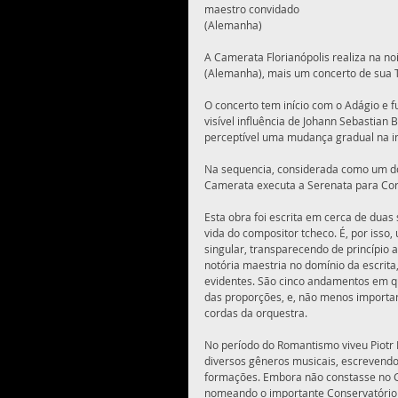
maestro convidado  
(Alemanha)  
A Camerata Florianópolis realiza na n
(Alemanha), mais um concerto de sua 
O concerto tem início com o Adágio e
visível influência de Johann Sebastian
perceptível uma mudança gradual na int
Na sequencia, considerada como um dos
Camerata executa a Serenata para Cor
Esta obra foi escrita em cerca de duas
vida do compositor tcheco. É, por iss
singular, transparecendo de princípio a
notória maestria no domínio da escrit
evidentes. São cinco andamentos em qu
das proporções, e, não menos importan
cordas da orquestra. 
No período do Romantismo viveu Piotr I
diversos gêneros musicais, escrevendo
formações. Embora não constasse no G
nomeando o importante Conservatório d