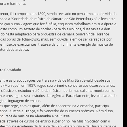
oria e harmonia. 
 menor, foi composto em 1890, sendo revisado no penúltimo ano de vida do 
cada à “Sociedade de música de câmara de São Petersburgo”, e leva este 
osição numa viagem que fez à Itália, enquanto trabalhava em sua ópera A 
to como um sexteto de cordas (para dois violinos, duas violas e dois 
ado nesta adaptação para orquestra de câmara. Souvenir de Florence 
cidas obras de Tchaikovsky mas, sem dúvida, além de ser carregada por 
os músicos executantes, trata-se de um brilhante exemplo da música de 
uridade artística.  
tro Convidado 
entre as preocupações centrais na vida de Max Straußwald, desde sua 
a (Munique), em 1957, regeu seu primeiro concerto aos dezessete anos. 
 clássico, e estudou história da música, teoria musical e harmonia com o 
ente prosseguiu seus estudos de regência. Paralelamente, fez bacharelado 
gia e linguagem de ensino. 
as que rege, com as quais, além de concertos na Alemanha, participa 
ha, Áustria e França, e foi vencedor de inúmeros prêmios. Além disso, 
oncursos de música na Alemanha e na Rússia. 
ada através de cursos de ensino superior no Ilya Musin Society, com o 
Palermo, na Academia de Música de São Petersburgo e da Universidade de 