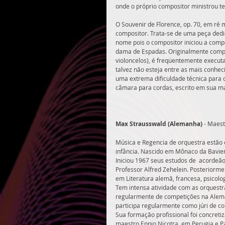
onde o próprio compositor ministrou te
O Souvenir de Florence, op. 70, em ré
compositor. Trata-se de uma peça dedi
nome pois o compositor iniciou a comp
dama de Espadas. Originalmente compos
violoncelos), é freqüentemente execut
talvez não esteja entre as mais conhe
uma extrema dificuldade técnica para 
câmara para cordas, escrito em sua mat
Max Strausswald (Alemanha)
 - Maes
Música e Regencia de orquestra estão 
infância. Nascido em Mônaco da Bavier
Iniciou 1967 seus estudos de  acordeão
Professor Alfred Zehelein. Posteriorm
em Literatura alemã, francesa, psicolo
Tem intensa atividade com as orquestr
regularmente de competições na Aleman
participa regularmente como júri de c
Sua formação profissional foi concretiz
maestro Ennio Nicotra, em Perugia e 