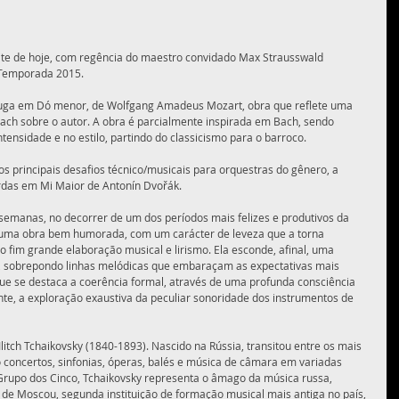
oite de hoje, com regência do maestro convidado Max Strausswald 
Temporada 2015.  
 fuga em Dó menor, de Wolfgang Amadeus Mozart, obra que reflete uma 
 Bach sobre o autor. A obra é parcialmente inspirada em Bach, sendo 
ensidade e no estilo, partindo do classicismo para o barroco. 
 principais desafios técnico/musicais para orquestras do gênero, a 
das em Mi Maior de Antonín Dvořák.  
 semanas, no decorrer de um dos períodos mais felizes e produtivos da 
o, uma obra bem humorada, com um carácter de leveza que a torna 
o fim grande elaboração musical e lirismo. Ela esconde, afinal, uma 
a, sobrepondo linhas melódicas que embaraçam as expectativas mais 
e se destaca a coerência formal, através de uma profunda consciência 
te, a exploração exaustiva da peculiar sonoridade dos instrumentos de 
litch Tchaikovsky (1840-1893). Nascido na Rússia, transitou entre os mais 
 concertos, sinfonias, óperas, balés e música de câmara em variadas 
rupo dos Cinco, Tchaikovsky representa o âmago da música russa, 
e Moscou, segunda instituição de formação musical mais antiga no país, 