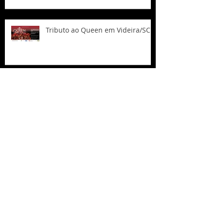
Tributo ao Queen em Videira/SC
As Quatro Estações e Árias de
óperas
Expresso Rural e Camerata
Clássicos da Música Sertaneja