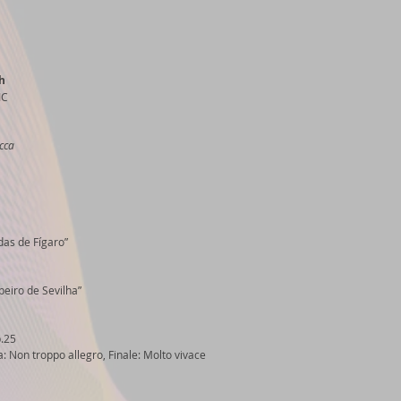
h
C 
cca
as de Fígaro” 
eiro de Sevilha” 
p.25 
a: Non troppo allegro, Finale: Molto vivace 