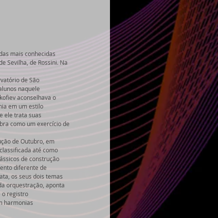
das mais conhecidas 
e Sevilha, de Rossini. Na 
vatório de São 
alunos naquele 
kofiev aconselhava o 
ia em um estilo 
ele trata suas 
obra como um exercício de 
ução de Outubro, em 
classificada até como 
ássicos de construção 
nto diferente de 
ata, os seus dois temas 
da orquestração, aponta 
o registro 
om harmonias 