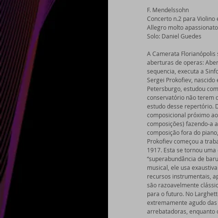
F. Mendelssohn 
Concerto n.2 para Violino
Allegro molto apassionato,
Solo: Daniel Guedes 
A Camerata Florianópolis
aberturas de operas: Aber
sequencia, executa a Sinfo
Sergei Prokofiev, nascido
Petersburgo, estudou com
conservatório não terem q
estudo desse repertório. 
composicional próximo ao
composições) fazendo-a as
composição fora do piano,
Prokofiev começou a trab
1917. Esta se tornou uma 
“superabundância de barul
musical, ele usa exausti
recursos instrumentais, a
são razoavelmente clássi
para o futuro. No Larghett
extremamente agudo das c
arrebatadoras, enquanto o