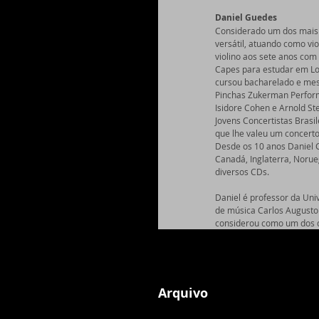
Daniel Guedes
Considerado um dos mais 
versátil, atuando como vio
violino aos sete anos com
Capes para estudar em Lon
cursou bacharelado e mes
Pinchas Zukerman Perform
Isidore Cohen e Arnold St
Jovens Concertistas Brasi
que lhe valeu um concerto
Desde os 10 anos Daniel G
Canadá, Inglaterra, Norue
diversos CDs. 
Daniel é professor da Univ
de música Carlos Augusto D
considerou como um dos de
Arquivo