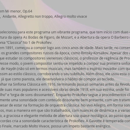
 em Mi menor, Op.64 
  Andante, Allegretto non troppo, Allegro molto vivace 
 selecionou para este programa um vibrante programa, que tem início com duas 
tura da opera As Bodas de Figaro, de Mozart, e a Abertura da opera O Barbeiro d
nia “Classica” No 1 de Prokofiev. 
 em 1891, começou a compor logo aos cinco anos de idade. Mais tarde, no conser
 os grandes compositores russos da época, como Rimsky-Korsakov. Apesar dos 
ue estudar os compositores vienenses clássicos, o professor de regência de Pro
Desse modo, o jovem compositor sentiu-se impelido a compor sua primeira sinfon
 de Haydn (não só em termos musicais, mas também o espírito inovador com que 
sim ao estilo clássico, corroborando o seu subtítulo. Além disso, ele usou esta 
 já que como pianista, ele desenvolvera o hábito de compor ao teclado. 
alhar na Sinfonia Clássica em 1916, terminando poucas semanas antes da Revol
de suas mais populares e acessíveis obras desde 1918, em sua estréia, onde foi 
ho” e “orgia de sons dissonantes”. Enquanto Prokofiev segue a procedimentos cl
vamente uma sonoridade com conteúdo dissonante bem presente, com um tratame
pesar de estar na formação de orquestra clássica. No vivo Allegro, em forma son
cos, mas a maneira em que são trabalhados, com nuances de dinâmica e a varia
o, a graciosa e elegante melodia de abertura soa quase nostálgica, ao passo que 
ordas cria a sonoridade característica de Prokofiev. A Gavotte é temperada c
 Finale, marcado Molto Vivace, possui um ímpeto bastante enérgico. 