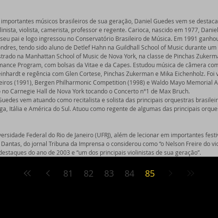
importantes músicos brasileiros de sua geração, Daniel Guedes vem se desta
linista, violista, camerista, professor e regente. Carioca, nascido em 1977, Daniel
 seu pai e logo ingressou no Conservatório Brasileiro de Música. Em 1991 ganho
dres, tendo sido aluno de Detlef Hahn na Guildhall School of Music durante um
trado na Manhattan School of Music de Nova York, na classe de Pinchas Zukerma
ance Program, com bolsas da Vitae e da Capes. Estudou música de câmera com 
einhardt e regência com Glen Cortese, Pinchas Zukerman e Mika Eichenholz. Foi
leiros (1991), Bergen Philharmonic Competition (1998) e Waldo Mayo Memorial A
 no Carnegie Hall de Nova York tocando o Concerto n°1 de Max Bruch. 
uedes vem atuando como recitalista e solista das principais orquestras brasile
ga, Itália e América do Sul. Atuou como regente de algumas das principais orques
ersidade Federal do Rio de Janeiro (UFRJ), além de lecionar em importantes festiv
antas, do jornal Tribuna da Imprensa o considerou como “o Nelson Freire do violi
staques do ano de 2003 e “um dos principais violinistas de sua geração”.
81
82
83
84
85