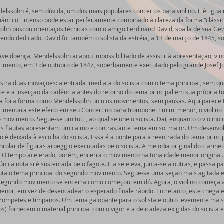
lssohn é, sem dúvida, um dos mais populares concertos para violino. E é, igu
tico" intenso pode estar perfeitamente combinado à clareza da forma "clássica"
sohn buscou orientaçõs técnicas com o amigo Ferdinand David, spalla de sua Ge
ndo dedicado. David foi também o solista da estréia, a 13 de março de 1845, sob
ve doença, Mendelssohn acabou impossibilitado de assistir à apresentação, vind
cimento, em 3 de outubro de 1847, soberbamente executado pelo grande Josef Jo
ra duas inovações: a entrada imediata do solista com o tema principal, sem qu
 e a inserção da cadência antes do retorno do tema principal em sua própria to
ra foi a forma como Mendelssohn uniu os movimentos, sem pausas. Aqui parece t
rimentara este efeito em seu Concertino para trombone. Em mi menor, o violino
o movimento. Segue-se um tutti, ao qual se une o solista. Daí, enquanto o violi
e as flautas apresentam um calmo e contrastante tema em sol maior. Um desenv
 é deixada à escolha do solista. Essa é a ponte para a reentrada do tema princ
rolar de figuras arpeggio executadas pelo solista. A melodia original do clarinet
O tempo acelerado, porém, encerra o movimento na tonalidade menor original. 
ica nota si é sustentada pelo fagote. Ela se eleva, junta-se a outras, e passa pa
uta o tema principal do segundo movimento. Segue-se uma seção mais agitada e
 segundo movimento se encerra como começou: em dó. Agora, o violino começa a
nor, em vez de desencadear o esperado finale rápido. Entretanto, este chega 
trompetes e tímpanos. Um tema galopante para o solista e outro levemente mais
s) fornecem o material principal com o vigor e a delicadeza exigidas do solista 