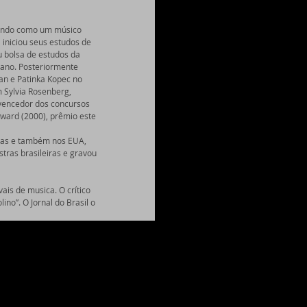
cando como um músico 
 iniciou seus estudos de 
u bolsa de estudos da 
 ano. Posteriormente 
n e Patinka Kopec no 
Sylvia Rosenberg, 
 vencedor dos concursos 
ward (2000), prêmio este 
iras e também nos EUA, 
tras brasileiras e gravou 
ais de musica. O crítico 
no”. O Jornal do Brasil o 