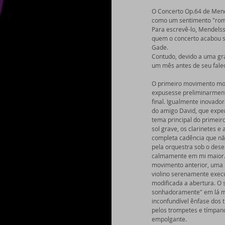
O Concerto Op.64 de Mende
como um sentimento "român
Para escrevê-lo, Mendels
quem o concerto acabou se
Gade.  
Contudo, devido a uma gra
um mês antes de seu fale
O primeiro movimento most
expusesse preliminarmente
final. Igualmente inovado
do amigo David, que expe
tema principal do primeir
sol grave, os clarinetes 
completa cadência que não
pela orquestra sob o desen
calmamente em mi maior. 
movimento anterior, uma ún
violino serenamente exec
modificada a abertura. O
sonhadoramente" em lá me
inconfundível ênfase dos 
pelos trompetes e tímpano
empolgante.  