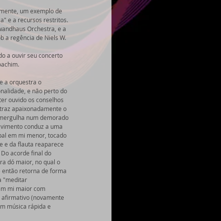
almente, um exemplo de 
 e a recursos restritos. 
wandhaus Orchestra, e a 
 a regência de Niels W. 
o a ouvir seu concerto 
achim.  
e a orquestra o 
nalidade, e não perto do 
er ouvido os conselhos 
 traz apaixonadamente o 
no mergulha num demorado 
olvimento conduz a uma 
ipal em mi menor, tocado 
e e da flauta reaparece 
Do acorde final do 
ra dó maior, no qual o 
 então retorna de forma 
 "meditar 
em mi maior com 
 afirmativo (novamente 
em música rápida e 