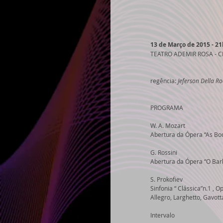
13 de Março de 2015 - 21
TEATRO ADEMIR ROSA - CI
regência: 
Jeferson Della Ro
PROGRAMA 
W. A. Mozart 
Abertura da Ópera “As Bod
G. Rossini 
Abertura da Ópera “O Barb
S. Prokofiev 
Sinfonia “ Clássica”n.1 , O
Allegro, Larghetto, Gavott
Intervalo 