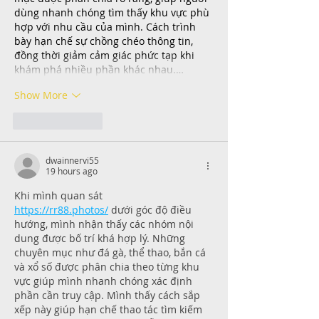
dùng nhanh chóng tìm thấy khu vực phù 
hợp với nhu cầu của mình. Cách trình 
bày hạn chế sự chồng chéo thông tin, 
đồng thời giảm cảm giác phức tạp khi 
khám phá nhiều phần khác nhau.…
Show More
Like
Reply
dwainnervi55
19 hours ago
Khi mình quan sát 
https://rr88.photos/
 dưới góc độ điều 
hướng, mình nhận thấy các nhóm nội 
dung được bố trí khá hợp lý. Những 
chuyên mục như đá gà, thể thao, bắn cá 
và xổ số được phân chia theo từng khu 
vực giúp mình nhanh chóng xác định 
phần cần truy cập. Mình thấy cách sắp 
xếp này giúp hạn chế thao tác tìm kiếm 