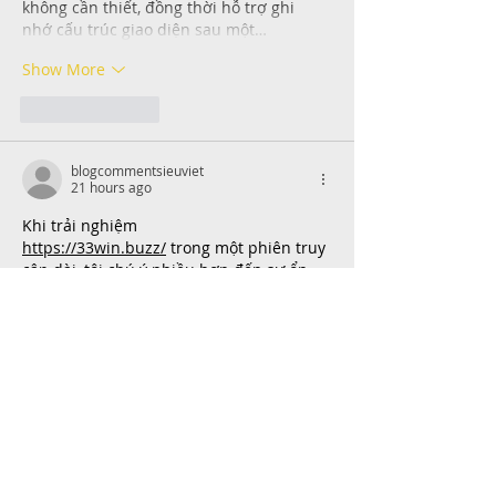
không cần thiết, đồng thời hỗ trợ ghi 
nhớ cấu trúc giao diện sau một…
Show More
Like
Reply
blogcommentsieuviet
21 hours ago
Khi trải nghiệm 
https://33win.buzz/
 trong một phiên truy 
cập dài, tôi chú ý nhiều hơn đến sự ổn 
định của giao diện. Các khu vực thể thao, 
casino, slot và xổ số vẫn giữ được cách 
trình bày dễ nhận biết trong suốt quá 
trình sử dụng. Việc chuyển từ nội dung 
này sang nội dung khác không làm bố 
cục thay đổi quá đột ngột, nhờ đó cảm 
giác thao tác khá quen thuộc. Tốc độ 
phản hồi cũng được…
Show More