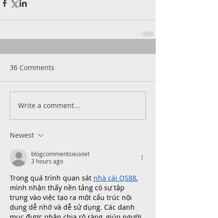
36 Comments
Write a comment...
Newest
blogcommentsieuviet
3 hours ago
Trong quá trình quan sát 
nhà cái QS88
, 
mình nhận thấy nền tảng có sự tập 
trung vào việc tạo ra một cấu trúc nội 
dung dễ nhớ và dễ sử dụng. Các danh 
mục được phân chia rõ ràng, giúp người 