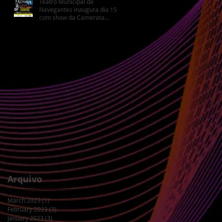
Teatro Municipal de
Navegantes inaugura dia 15
com show da Camerata
Florianópolis
Arquivo
March 2023
(1)
1 post
February 2023
(3)
3 posts
January 2023
(3)
3 posts