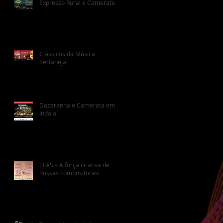
Expresso Rural e Camerata
Clássicos da Música
Sertaneja
Dazaranha e Camerata em
Indaial
ELAS – A força criativa de
nossas compositoras!