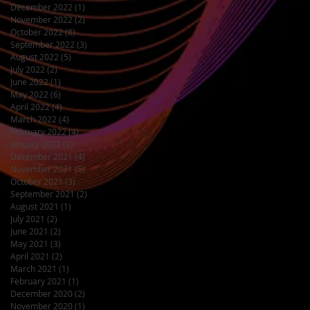
December 2022
(1)
1 post
November 2022
(2)
2 posts
October 2022
(8)
8 posts
September 2022
(3)
3 posts
August 2022
(5)
5 posts
July 2022
(2)
2 posts
June 2022
(1)
1 post
May 2022
(6)
6 posts
April 2022
(4)
4 posts
March 2022
(4)
4 posts
February 2022
(4)
4 posts
January 2022
(2)
2 posts
December 2021
(4)
4 posts
November 2021
(5)
5 posts
October 2021
(3)
3 posts
September 2021
(2)
2 posts
August 2021
(1)
1 post
July 2021
(2)
2 posts
June 2021
(2)
2 posts
May 2021
(3)
3 posts
April 2021
(2)
2 posts
March 2021
(1)
1 post
February 2021
(1)
1 post
December 2020
(2)
2 posts
November 2020
(1)
1 post