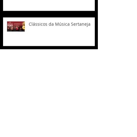
Clássicos da Música Sertaneja
Dazaranha e Camerata em
Indaial
ELAS – A força criativa de nossas
compositoras!