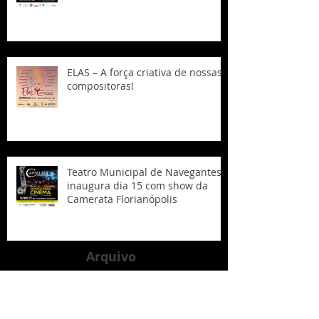
ELAS – A força criativa de nossas
compositoras!
Teatro Municipal de Navegantes
inaugura dia 15 com show da
Camerata Florianópolis
Arquivo
March 2023
(1)
1 post
February 2023
(3)
3 posts
January 2023
(3)
3 posts