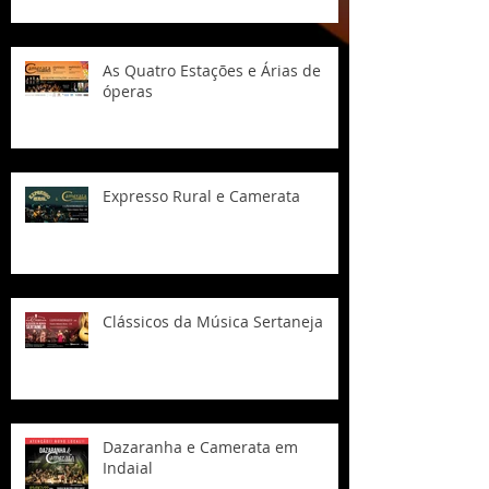
As Quatro Estações e Árias de
óperas
Expresso Rural e Camerata
Clássicos da Música Sertaneja
Dazaranha e Camerata em
Indaial