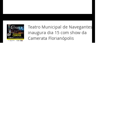
Teatro Municipal de Navegantes
inaugura dia 15 com show da
Camerata Florianópolis
Arquivo
March 2023
(1)
1 post
February 2023
(3)
3 posts
January 2023
(3)
3 posts
December 2022
(1)
1 post
November 2022
(2)
2 posts
October 2022
(8)
8 posts
September 2022
(3)
3 posts
August 2022
(5)
5 posts
July 2022
(2)
2 posts
June 2022
(1)
1 post
May 2022
(6)
6 posts