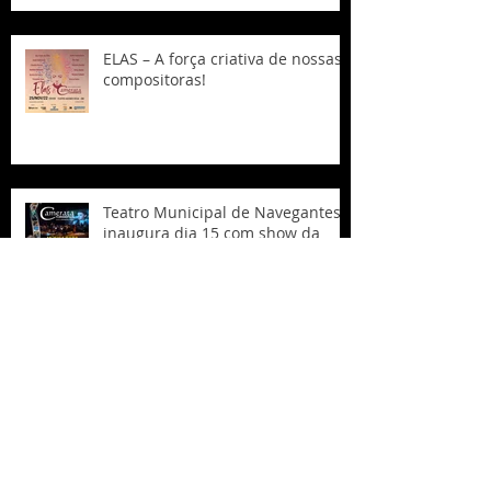
ELAS – A força criativa de nossas
compositoras!
Teatro Municipal de Navegantes
inaugura dia 15 com show da
Camerata Florianópolis
Arquivo
March 2023
(1)
1 post
February 2023
(3)
3 posts
January 2023
(3)
3 posts
December 2022
(1)
1 post
November 2022
(2)
2 posts